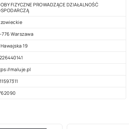
OBY FIZYCZNE PROWADZĄCE DZIAŁALNOŚĆ
OSPODARCZĄ
zowieckie
-776 Warszawa
. Hawajska 19
226440141
tps://maluje.pl
11597311
762090