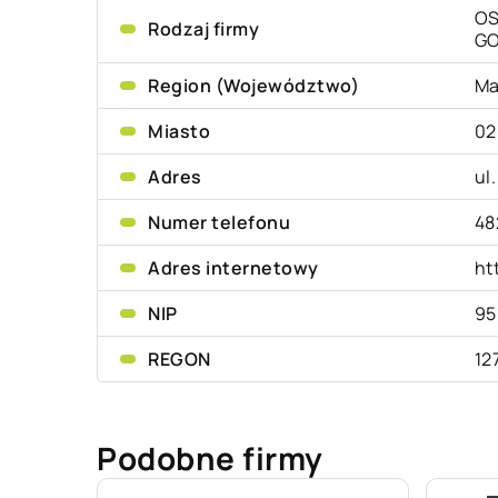
OS
Rodzaj firmy
G
Region (Województwo)
Ma
Miasto
02
Adres
ul
Numer telefonu
48
Adres internetowy
ht
NIP
95
REGON
12
Podobne firmy