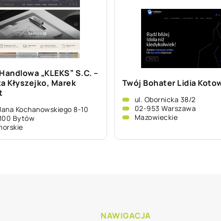
 Handlowa „KLEKS” S.C. –
ta Kłyszejko, Marek
Twój Bohater Lidia Koto
t
ul. Obornicka 38/2
02-953 Warszawa
 Jana Kochanowskiego 8-10
Mazowieckie
100 Bytów
orskie
NAWIGACJA