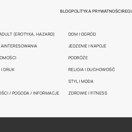
BLOG
POLITYKA PRYWATNOŚCI
REG
ADULT (EROTYKA, HAZARD)
DOM I OGRÓD
 ZAINTERESOWANIA
JEDZENIE I NAPOJE
HOMOŚCI
PODRÓŻE
 I DRUK
RELIGIA I DUCHOWOŚĆ
STYL I MODA
ŚCI / POGODA / INFORMACJE
ZDROWIE I FITNESS