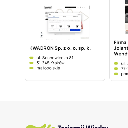
Firma
KWADRON Sp. z o. o. sp. k.
Jolan
Wend
ul. Sosnowiecka 81
31-345 Kraków
ul.
małopolskie
77-
pom