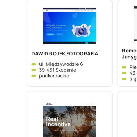
Remed
DAWID ROJEK FOTOGRAFIA
Janyg
ul. Międzywodzie 6
Pie
39-451 Skopanie
43
podkarpackie
ślą