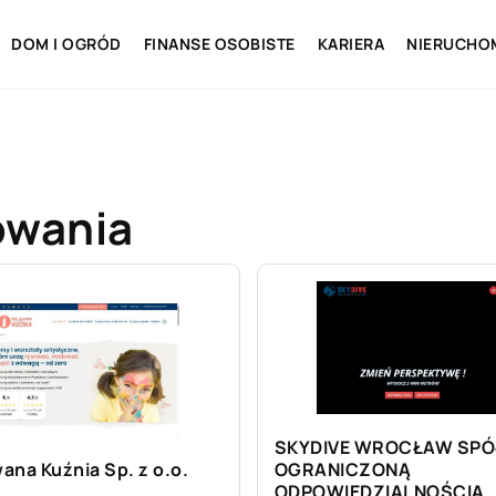
DOM I OGRÓD
FINANSE OSOBISTE
KARIERA
NIERUCHO
owania
SKYDIVE WROCŁAW SPÓ
ana Kuźnia Sp. z o.o.
OGRANICZONĄ
ODPOWIEDZIALNOŚCIĄ