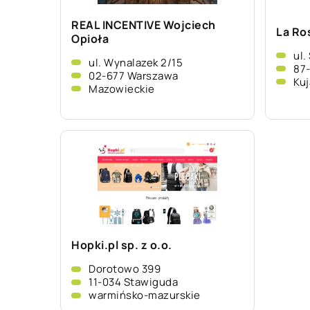
REAL INCENTIVE Wojciech
La Ro
Opioła
ul.
ul. Wynalazek 2/15
87
02-677 Warszawa
Ku
Mazowieckie
Hopki.pl sp. z o.o.
Dorotowo 399
11-034 Stawiguda
warmińsko-mazurskie