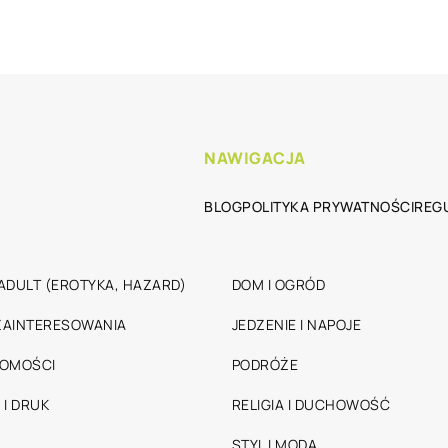
NAWIGACJA
BLOG
POLITYKA PRYWATNOŚCI
REG
ADULT (EROTYKA, HAZARD)
DOM I OGRÓD
 ZAINTERESOWANIA
JEDZENIE I NAPOJE
HOMOŚCI
PODRÓŻE
 I DRUK
RELIGIA I DUCHOWOŚĆ
STYL I MODA