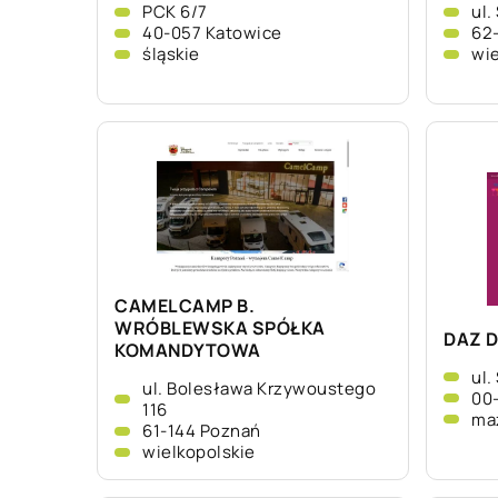
PCK 6/7
ul.
40-057 Katowice
62
śląskie
wie
CAMELCAMP B.
WRÓBLEWSKA SPÓŁKA
DAZ D
KOMANDYTOWA
ul.
ul. Bolesława Krzywoustego
00
116
ma
61-144 Poznań
wielkopolskie