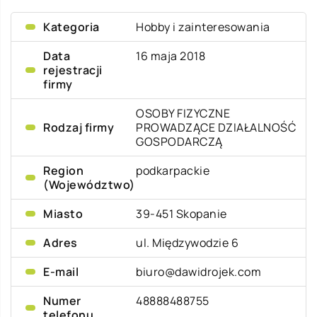
Kategoria
Hobby i zainteresowania
Data
16 maja 2018
rejestracji
firmy
OSOBY FIZYCZNE
Rodzaj firmy
PROWADZĄCE DZIAŁALNOŚĆ
GOSPODARCZĄ
Region
podkarpackie
(Województwo)
Miasto
39-451 Skopanie
Adres
ul. Międzywodzie 6
E-mail
biuro@dawidrojek.com
Numer
48888488755
telefonu