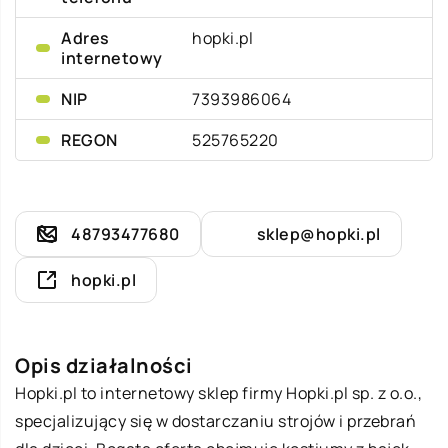
Adres
hopki.pl
internetowy
NIP
7393986064
REGON
525765220
48793477680
sklep@hopki.pl
hopki.pl
Opis działalności
Hopki.pl to internetowy sklep firmy Hopki.pl sp. z o.o.,
specjalizujący się w dostarczaniu strojów i przebrań