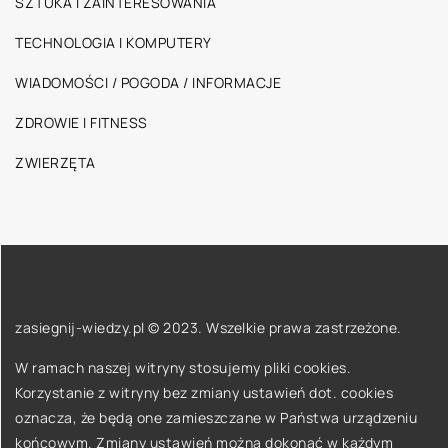
SZTUKA I ZAINTERESOWANIA
TECHNOLOGIA I KOMPUTERY
WIADOMOŚCI / POGODA / INFORMACJE
ZDROWIE I FITNESS
ZWIERZĘTA
zasiegnij-wiedzy.pl © 2023. Wszelkie prawa zastrzeżone.
W ramach naszej witryny stosujemy pliki cookies.
Korzystanie z witryny bez zmiany ustawień dot. cookies
oznacza, że będą one zamieszczane w Państwa urządzeniu
końcowym. Zmiany ustawień można dokonać w każdym