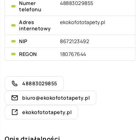
Numer
48883029855
telefonu
Adres
ekokofototapety.pl
internetowy
NIP
8672123492
REGON
180767644
48883029855
biuro@ekokofototapety.pl
ekokofototapety.pl
Opis działalności