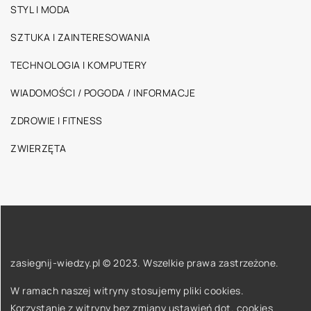
STYL I MODA
SZTUKA I ZAINTERESOWANIA
TECHNOLOGIA I KOMPUTERY
WIADOMOŚCI / POGODA / INFORMACJE
ZDROWIE I FITNESS
ZWIERZĘTA
zasiegnij-wiedzy.pl © 2023. Wszelkie prawa zastrzeżone.
W ramach naszej witryny stosujemy pliki cookies.
Korzystanie z witryny bez zmiany ustawień dot. cookies