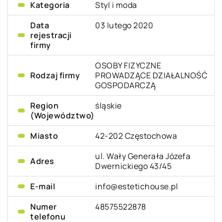
Kategoria
Styl i moda
Data
03 lutego 2020
rejestracji
firmy
OSOBY FIZYCZNE
Rodzaj firmy
PROWADZĄCE DZIAŁALNOŚĆ
GOSPODARCZĄ
Region
śląskie
(Województwo)
Miasto
42-202 Częstochowa
ul. Wały Generała Józefa
Adres
Dwernickiego 43/45
E-mail
info@estetichouse.pl
Numer
48575522878
telefonu