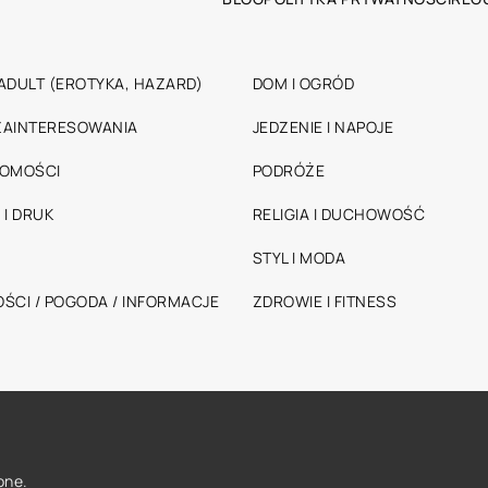
ADULT (EROTYKA, HAZARD)
DOM I OGRÓD
 ZAINTERESOWANIA
JEDZENIE I NAPOJE
HOMOŚCI
PODRÓŻE
 I DRUK
RELIGIA I DUCHOWOŚĆ
STYL I MODA
ŚCI / POGODA / INFORMACJE
ZDROWIE I FITNESS
one.