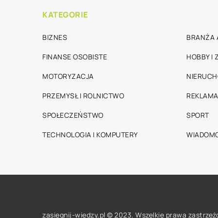
KATEGORIE
BIZNES
BRANŻA 
FINANSE OSOBISTE
HOBBY I
MOTORYZACJA
NIERUC
PRZEMYSŁ I ROLNICTWO
REKLAMA
SPOŁECZEŃSTWO
SPORT
TECHNOLOGIA I KOMPUTERY
WIADOMO
zasiegnij-wiedzy.pl © 2023. Wszelkie prawa zastrzeż