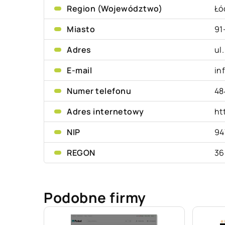
Region (Województwo)
Łó
Miasto
91
Adres
ul
E-mail
in
Numer telefonu
48
Adres internetowy
ht
NIP
94
REGON
36
Podobne firmy