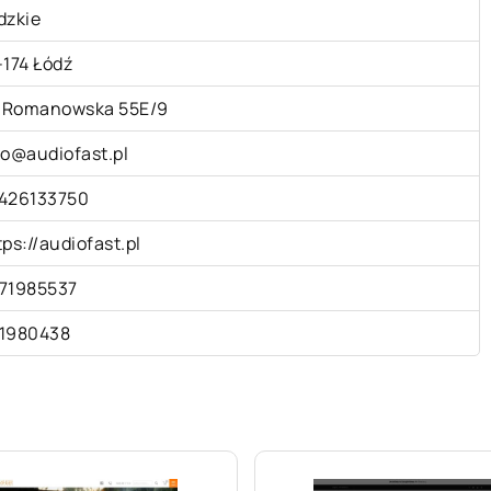
dzkie
-174 Łódź
. Romanowska 55E/9
fo@audiofast.pl
426133750
tps://audiofast.pl
71985537
1980438