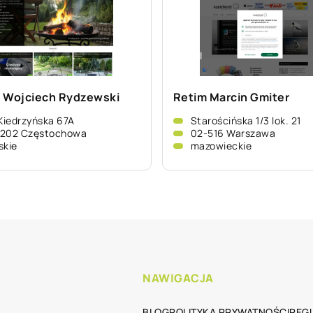
 Wojciech Rydzewski
Retim Marcin Gmiter
 Kiedrzyńska 67A
Starościńska 1/3 lok. 21
-202 Częstochowa
02-516 Warszawa
skie
mazowieckie
NAWIGACJA
BLOG
POLITYKA PRYWATNOŚCI
REG