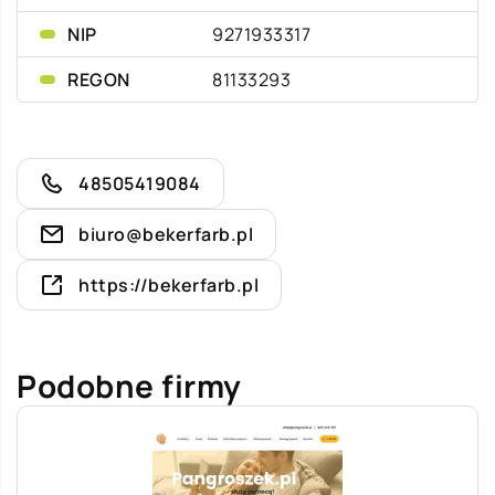
NIP
9271933317
REGON
81133293
48505419084
biuro@bekerfarb.pl
https://bekerfarb.pl
Podobne firmy