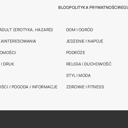
BLOG
POLITYKA PRYWATNOŚCI
REG
ADULT (EROTYKA, HAZARD)
DOM I OGRÓD
 ZAINTERESOWANIA
JEDZENIE I NAPOJE
HOMOŚCI
PODRÓŻE
 I DRUK
RELIGIA I DUCHOWOŚĆ
STYL I MODA
ŚCI / POGODA / INFORMACJE
ZDROWIE I FITNESS