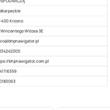
OSPODARCZĄ
dkarpackie
-400 Krosno
. Wincentego Witosa 3E
uro@bhpnawigator.pl
134242005
tps://bhpnawigator.com.pl
41116359
0183063