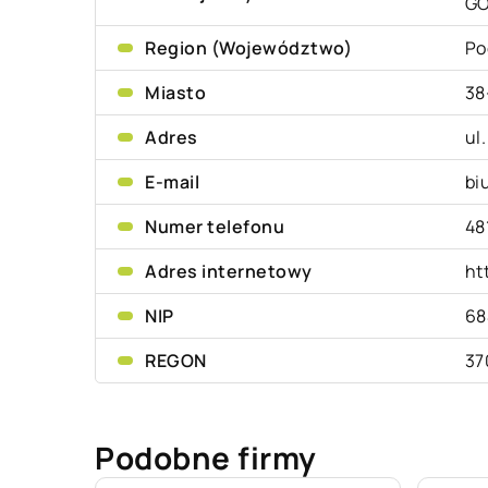
G
Region (Województwo)
Po
Miasto
38
Adres
ul
E-mail
bi
Numer telefonu
48
Adres internetowy
ht
NIP
68
REGON
37
Podobne firmy