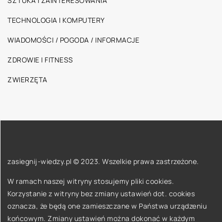
SZTUKA I ZAINTERESOWANIA
TECHNOLOGIA I KOMPUTERY
WIADOMOŚCI / POGODA / INFORMACJE
ZDROWIE I FITNESS
ZWIERZĘTA
zasiegnij-wiedzy.pl © 2023. Wszelkie prawa zastrzeżone.
W ramach naszej witryny stosujemy pliki cookies.
Korzystanie z witryny bez zmiany ustawień dot. cookies
oznacza, że będą one zamieszczane w Państwa urządzeniu
końcowym. Zmiany ustawień można dokonać w każdym