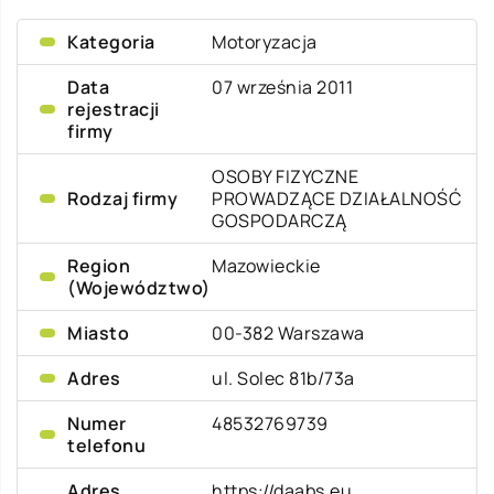
Kategoria
Motoryzacja
Data
07 września 2011
rejestracji
firmy
OSOBY FIZYCZNE
Rodzaj firmy
PROWADZĄCE DZIAŁALNOŚĆ
GOSPODARCZĄ
Region
Mazowieckie
(Województwo)
Miasto
00-382 Warszawa
Adres
ul. Solec 81b/73a
Numer
48532769739
telefonu
Adres
https://daabs.eu