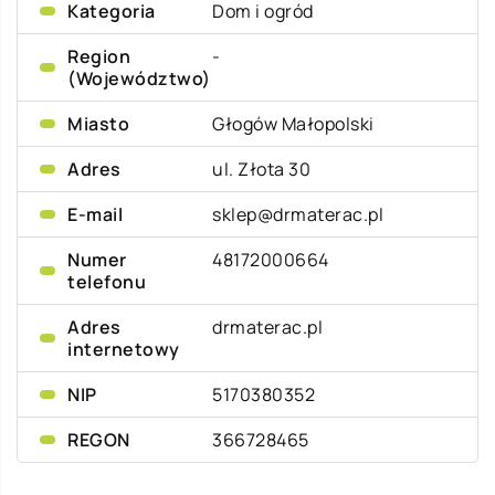
Kategoria
Dom i ogród
Region
-
(Województwo)
Miasto
Głogów Małopolski
Adres
ul. Złota 30
E-mail
sklep@drmaterac.pl
Numer
48172000664
telefonu
Adres
drmaterac.pl
internetowy
NIP
5170380352
REGON
366728465