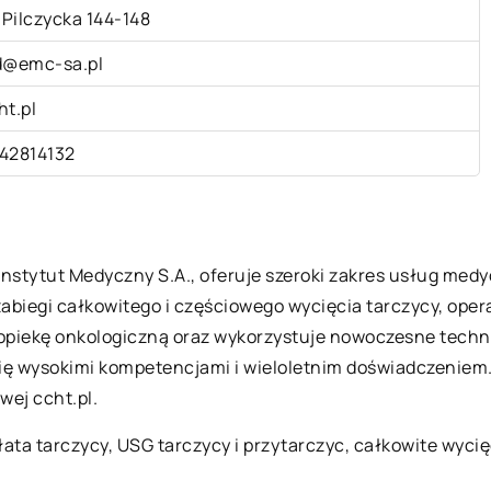
. Pilczycka 144-148
d@emc-sa.pl
ht.pl
42814132
Instytut Medyczny S.A., oferuje szeroki zakres usług me
 zabiegi całkowitego i częściowego wycięcia tarczycy, ope
iekę onkologiczną oraz wykorzystuje nowoczesne technol
 się wysokimi kompetencjami i wieloletnim doświadczeni
wej ccht.pl.
płata tarczycy, USG tarczycy i przytarczyc, całkowite wyci