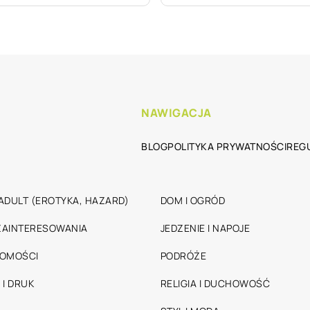
NAWIGACJA
BLOG
POLITYKA PRYWATNOŚCI
REG
ADULT (EROTYKA, HAZARD)
DOM I OGRÓD
 ZAINTERESOWANIA
JEDZENIE I NAPOJE
HOMOŚCI
PODRÓŻE
 I DRUK
RELIGIA I DUCHOWOŚĆ