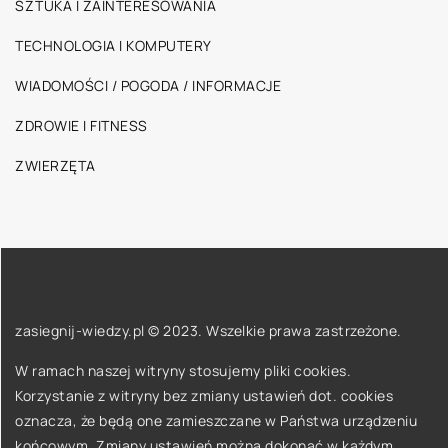
SZTUKA I ZAINTERESOWANIA
TECHNOLOGIA I KOMPUTERY
WIADOMOŚCI / POGODA / INFORMACJE
ZDROWIE I FITNESS
ZWIERZĘTA
zasiegnij-wiedzy.pl © 2023. Wszelkie prawa zastrzeżone.
W ramach naszej witryny stosujemy pliki cookies.
Korzystanie z witryny bez zmiany ustawień dot. cookies
oznacza, że będą one zamieszczane w Państwa urządzeniu
końcowym. Zmiany ustawień można dokonać w każdym