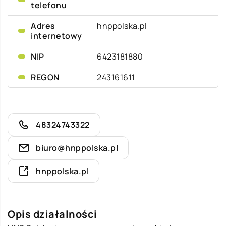
telefonu
Adres
hnppolska.pl
internetowy
NIP
6423181880
REGON
243161611
48324743322
biuro@hnppolska.pl
hnppolska.pl
Opis działalności