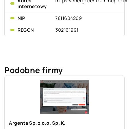
Adres
https://energocentrum.hcp.com.
internetowy
NIP
7811604209
REGON
302161991
Podobne firmy
Argenta Sp. z o.o. Sp. K.