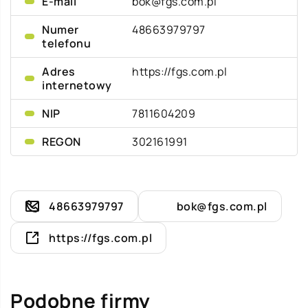
E-mail
bok@fgs.com.pl
Numer
48663979797
telefonu
Adres
https://fgs.com.pl
internetowy
NIP
7811604209
REGON
302161991
48663979797
bok@fgs.com.pl
https://fgs.com.pl
Podobne firmy