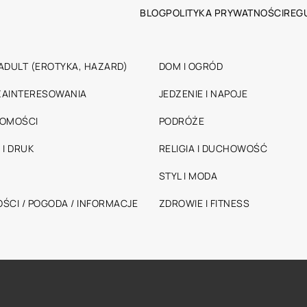
BLOG
POLITYKA PRYWATNOŚCI
REG
ADULT (EROTYKA, HAZARD)
DOM I OGRÓD
 ZAINTERESOWANIA
JEDZENIE I NAPOJE
HOMOŚCI
PODRÓŻE
 I DRUK
RELIGIA I DUCHOWOŚĆ
STYL I MODA
ŚCI / POGODA / INFORMACJE
ZDROWIE I FITNESS