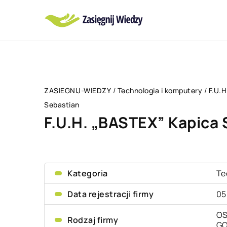
ZASIEGNIJ-WIEDZY
/
Technologia i komputery
/
F.U.
Sebastian
F.U.H. „BASTEX” Kapica 
Kategoria
Te
Data rejestracji firmy
05
OS
Rodzaj firmy
G