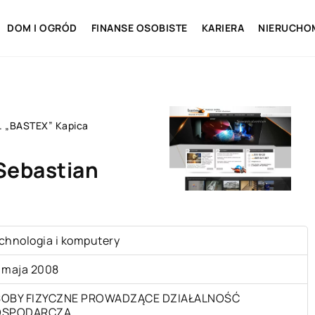
DOM I OGRÓD
FINANSE OSOBISTE
KARIERA
NIERUCHO
H. „BASTEX” Kapica
Sebastian
chnologia i komputery
 maja 2008
OBY FIZYCZNE PROWADZĄCE DZIAŁALNOŚĆ
OSPODARCZĄ