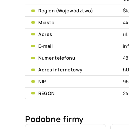
Region (Województwo)
Śl
Miasto
44
Adres
ul
E-mail
in
Numer telefonu
48
Adres internetowy
ht
NIP
96
REGON
24
Podobne firmy