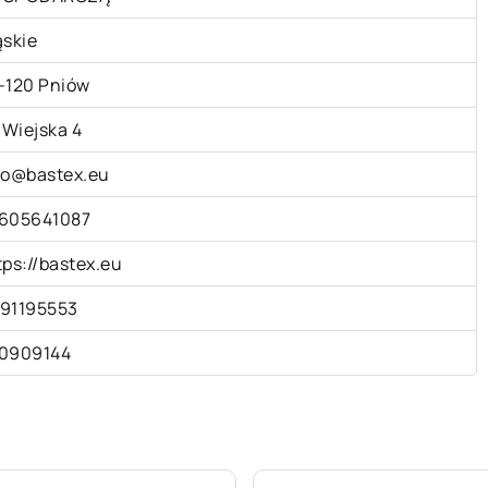
ąskie
-120 Pniów
. Wiejska 4
fo@bastex.eu
605641087
tps://bastex.eu
91195553
0909144