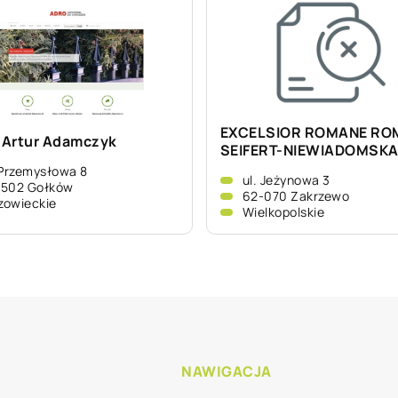
EXCELSIOR ROMANE RO
Artur Adamczyk
SEIFERT-NIEWIADOMSK
 Przemysłowa 8
ul. Jeżynowa 3
-502 Gołków
62-070 Zakrzewo
zowieckie
Wielkopolskie
NAWIGACJA