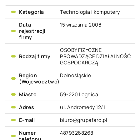
Kategoria
Technologia i komputery
Data
15 września 2008
rejestracji
firmy
OSOBY FIZYCZNE
Rodzaj firmy
PROWADZĄCE DZIAŁALNOŚĆ
GOSPODARCZĄ
Region
Dolnośląskie
(Województwo)
Miasto
59-220 Legnica
Adres
ul. Andromedy 12/1
E-mail
biuro@grupafaro.pl
Numer
48793268268
telefonu