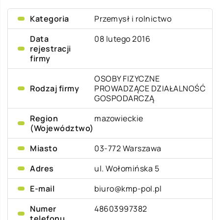
Kategoria
Przemysł i rolnictwo
Data
08 lutego 2016
rejestracji
firmy
OSOBY FIZYCZNE
Rodzaj firmy
PROWADZĄCE DZIAŁALNOŚĆ
GOSPODARCZĄ
Region
mazowieckie
(Województwo)
Miasto
03-772 Warszawa
Adres
ul. Wołomińska 5
E-mail
biuro@kmp-pol.pl
Numer
48603997382
telefonu