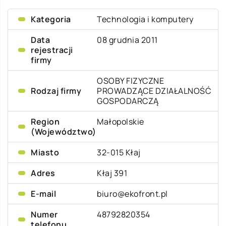
Kategoria
Technologia i komputery
Data
08 grudnia 2011
rejestracji
firmy
OSOBY FIZYCZNE
Rodzaj firmy
PROWADZĄCE DZIAŁALNOŚĆ
GOSPODARCZĄ
Region
Małopolskie
(Województwo)
Miasto
32-015 Kłaj
Adres
Kłaj 391
E-mail
biuro@ekofront.pl
Numer
48792820354
telefonu