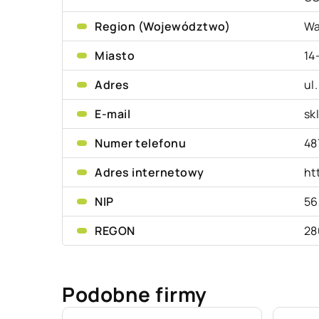
Region (Województwo)
Wa
Miasto
14
Adres
ul
E-mail
sk
Numer telefonu
48
Adres internetowy
ht
NIP
56
REGON
28
Podobne firmy