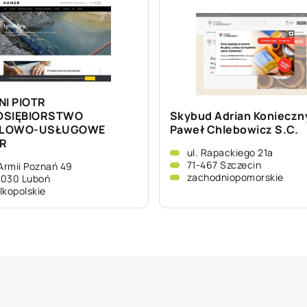
NI PIOTR
DSIĘBIORSTWO
Skybud Adrian Konieczn
LOWO-USŁUGOWE
Paweł Chlebowicz S.C.
R
ul. Rapackiego 21a
71-467 Szczecin
 Armii Poznań 49
zachodniopomorskie
-030 Luboń
lkopolskie