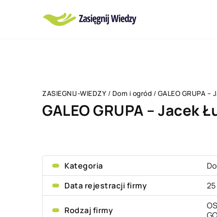
ZASIEGNIJ-WIEDZY
/
Dom i ogród
/
GALEO GRUPA – J
GALEO GRUPA – Jacek Ł
Kategoria
Do
Data rejestracji firmy
25
OS
Rodzaj firmy
G