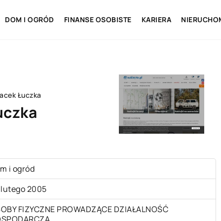
DOM I OGRÓD
FINANSE OSOBISTE
KARIERA
NIERUCHO
acek Łuczka
uczka
m i ogród
 lutego 2005
OBY FIZYCZNE PROWADZĄCE DZIAŁALNOŚĆ
OSPODARCZĄ