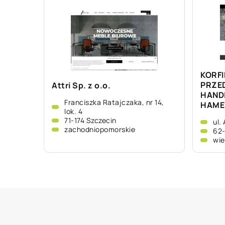
KORFI
PRZE
Attri Sp. z o.o.
HAND
Franciszka Ratajczaka, nr 14,
HAME
lok. 4
71-174 Szczecin
ul.
zachodniopomorskie
62
wie