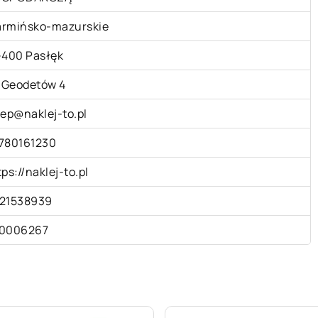
rmińsko-mazurskie
-400 Pasłęk
. Geodetów 4
lep@naklej-to.pl
780161230
tps://naklej-to.pl
21538939
0006267