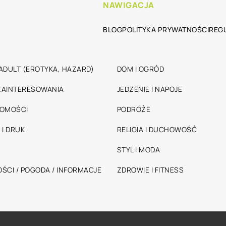
NAWIGACJA
BLOG
POLITYKA PRYWATNOŚCI
REG
ADULT (EROTYKA, HAZARD)
DOM I OGRÓD
 ZAINTERESOWANIA
JEDZENIE I NAPOJE
HOMOŚCI
PODRÓŻE
 I DRUK
RELIGIA I DUCHOWOŚĆ
STYL I MODA
ŚCI / POGODA / INFORMACJE
ZDROWIE I FITNESS