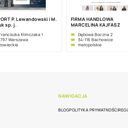
ORT P. Lewandowski i M.
FIRMA HANDLOWA
k sp. j.
MARCELINA KAJFASZ
 Franciszka Klimczaka 1
Dębowa Boczna 2
-797 Warszawa
34-116 Bachowice
zowieckie
małopolskie
NAWIGACJA
BLOG
POLITYKA PRYWATNOŚCI
REG