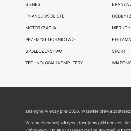
BIZNES
BRANŻA 
FINANSE OSOBISTE
HOBBY I
MOTORYZACJA
NIERUC
PRZEMYSŁ I ROLNICTWO
REKLAMA
SPOŁECZEŃSTWO
SPORT
TECHNOLOGIA I KOMPUTERY
WIADOMO
zasiegnij-wiedzy.pl © 2023. Wszelkie prawa zastrzeż
W ramach naszej witryny stosujemy pliki cookies. K
końcowym. Zmiany ustawień można dokonać w każd