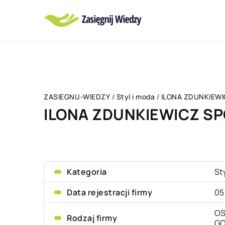
ZASIEGNIJ-WIEDZY
/
Styl i moda
/
ILONA ZDUNKIEW
ILONA ZDUNKIEWICZ S
Kategoria
St
Data rejestracji firmy
05
OS
Rodzaj firmy
G