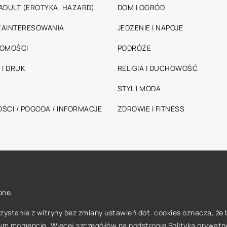
ADULT (EROTYKA, HAZARD)
DOM I OGRÓD
 ZAINTERESOWANIA
JEDZENIE I NAPOJE
HOMOŚCI
PODRÓŻE
 I DRUK
RELIGIA I DUCHOWOŚĆ
STYL I MODA
ŚCI / POGODA / INFORMACJE
ZDROWIE I FITNESS
one.
orzystanie z witryny bez zmiany ustawień dot. cookies oznacza, 
ym momencie. Więcej szczegółów na podstronie
Polityka prywatn