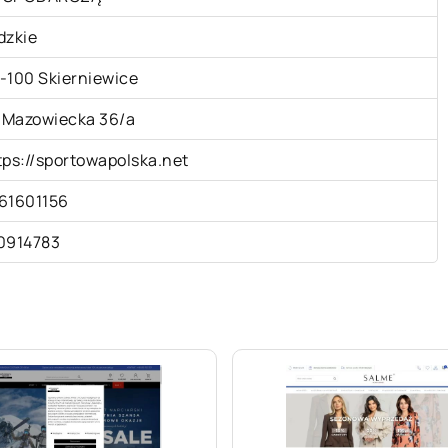
dzkie
-100 Skierniewice
. Mazowiecka 36/a
tps://sportowapolska.net
61601156
0914783