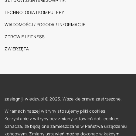
SZTUKA I ZAINTERESOWANIA
TECHNOLOGIA I KOMPUTERY
WIADOMOŚCI / POGODA / INFORMACJE
ZDROWIE I FITNESS
ZWIERZĘTA
zasiegnij-wiedzy.pl © 2023. Wszelkie prawa zastrzeżone.
W ramach naszej witryny stosujemy pliki cookies.
Korzystanie z witryny bez zmiany ustawień dot. cookies
oznacza, że będą one zamieszczane w Państwa urządzeniu
końcowym. Zmiany ustawień można dokonać w każdym