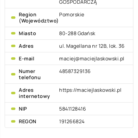
GOSPODARCZĄ
Region
Pomorskie
(Województwo)
Miasto
80-288 Gdańsk
Adres
ul. Magellana nr 12B, lok. 36
E-mail
maciej@maciejlaskowski.pl
Numer
48587329136
telefonu
Adres
https://maciejlaskowski.pl
internetowy
NIP
5841128416
REGON
191266824