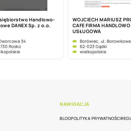
siębiorstwo Handlowo-
WOJCIECH MARIUSZ PRO
owe DANEX Sp. z o.o.
CAFE FIRMA HANDLOWO 
USŁUGOWA
 Dworcowa 34
Borówiec, ul. Borowikowa
730 Rosko
62-023 Gądki
lkopolskie
wielkopolskie
NAWIGACJA
BLOG
POLITYKA PRYWATNOŚCI
REG