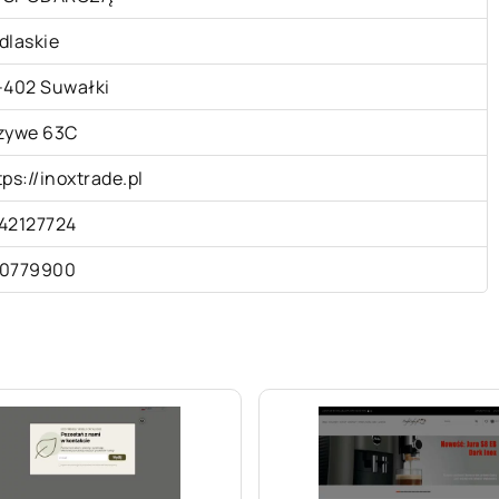
dlaskie
-402 Suwałki
zywe 63C
tps://inoxtrade.pl
42127724
0779900