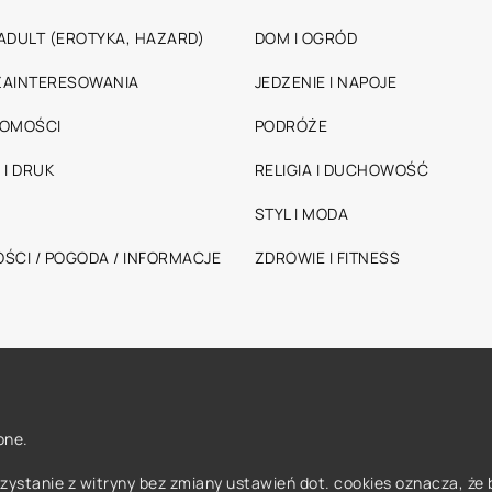
ADULT (EROTYKA, HAZARD)
DOM I OGRÓD
 ZAINTERESOWANIA
JEDZENIE I NAPOJE
HOMOŚCI
PODRÓŻE
 I DRUK
RELIGIA I DUCHOWOŚĆ
STYL I MODA
ŚCI / POGODA / INFORMACJE
ZDROWIE I FITNESS
one.
orzystanie z witryny bez zmiany ustawień dot. cookies oznacza, 