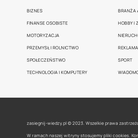
BIZNES
BRANŻA 
FINANSE OSOBISTE
HOBBY I
MOTORYZACJA
NIERUC
PRZEMYSŁ I ROLNICTWO
REKLAMA
SPOŁECZEŃSTWO
SPORT
TECHNOLOGIA I KOMPUTERY
WIADOMO
zasiegnij-wiedzy.pl © 2023. Wszelkie prawa zastrzeż
W ramach naszej witryny stosujemy pliki cookies. K