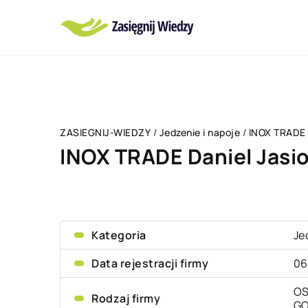
ZASIEGNIJ-WIEDZY
/
Jedzenie i napoje
/
INOX TRADE 
INOX TRADE Daniel Jasi
Kategoria
Je
Data rejestracji firmy
06
OS
Rodzaj firmy
G