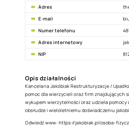
Adres
th
E-mail
bi
Numer telefonu
48
Adres internetowy
ja
NIP
81
Opis działalności
Kancelaria Jakóbiak Restrukturyzacje / Upadło
pomoc dla wierzycieli oraz firm znajdujących s
wykupem wierzytelności oraz udziela pomocy 
obsłudze i wieloletniemu doświadczeniu jakob
Odwiedź www:
https://jakobiak.pl/osoba-fizyc