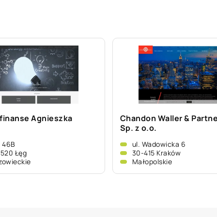
inanse Agnieszka
Chandon Waller & Partn
Sp. z o.o.
g 46B
ul. Wadowicka 6
520 Łęg
30-415 Kraków
zowieckie
Małopolskie