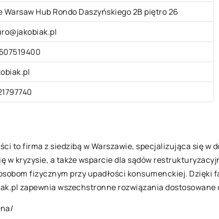
e Warsaw Hub Rondo Daszyńskiego 2B piętro 26
uro@jakobiak.pl
507519400
kobiak.pl
21797740
ści to firma z siedzibą w Warszawie, specjalizująca się w
ię w kryzysie, a także wsparcie dla sądów restrukturyzacy
osobom fizycznym przy upadłości konsumenckiej. Dzięki 
iak.pl zapewnia wszechstronne rozwiązania dostosowane d
zna/