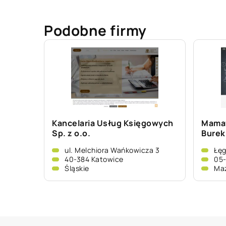
Podobne firmy
Kancelaria Usług Księgowych
Mamaf
Sp. z o.o.
Burek
ul. Melchiora Wańkowicza 3
Łę
40-384 Katowice
05-
Śląskie
Ma