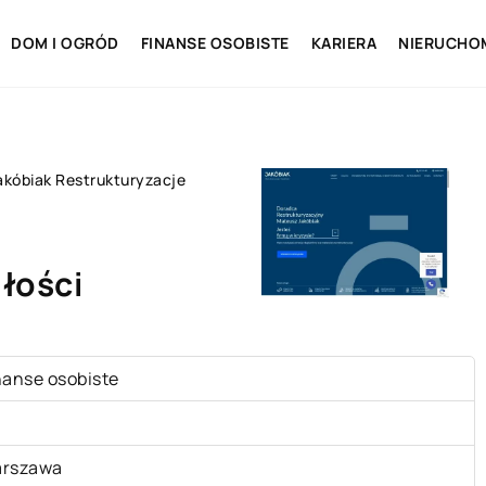
DOM I OGRÓD
FINANSE OSOBISTE
KARIERA
NIERUCHO
akóbiak Restrukturyzacje
łości
nanse osobiste
rszawa