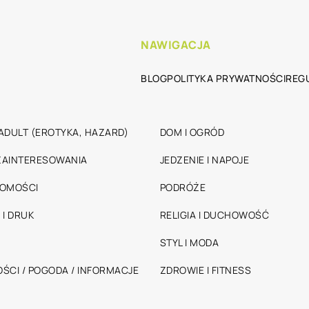
NAWIGACJA
BLOG
POLITYKA PRYWATNOŚCI
REG
ADULT (EROTYKA, HAZARD)
DOM I OGRÓD
 ZAINTERESOWANIA
JEDZENIE I NAPOJE
HOMOŚCI
PODRÓŻE
 I DRUK
RELIGIA I DUCHOWOŚĆ
STYL I MODA
ŚCI / POGODA / INFORMACJE
ZDROWIE I FITNESS