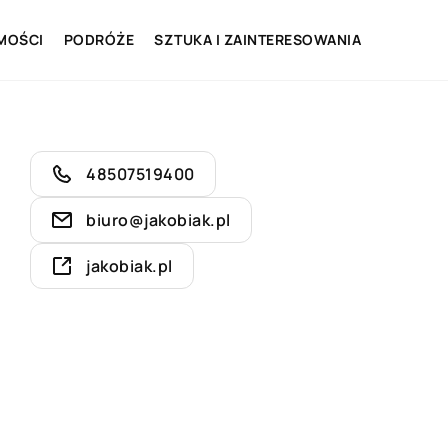
MOŚCI
PODRÓŻE
SZTUKA I ZAINTERESOWANIA
48507519400
biuro@jakobiak.pl
jakobiak.pl