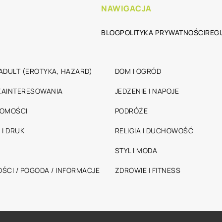
NAWIGACJA
BLOG
POLITYKA PRYWATNOŚCI
REG
ADULT (EROTYKA, HAZARD)
DOM I OGRÓD
 ZAINTERESOWANIA
JEDZENIE I NAPOJE
HOMOŚCI
PODRÓŻE
 I DRUK
RELIGIA I DUCHOWOŚĆ
STYL I MODA
ŚCI / POGODA / INFORMACJE
ZDROWIE I FITNESS