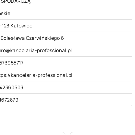
OSPODARCZĄ
ąskie
-123 Katowice
. Bolesława Czerwińskiego 6
uro@kancelaria-professional.pl
573955717
tps://kancelaria-professional.pl
42360503
1672879