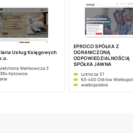
EPROCO SPÓŁKA Z
laria Usług Księgowych
OGRANICZONĄ
o.o.
ODPOWIEDZIALNOŚCIĄ
SPÓŁKA JAWNA
 Melchiora Wańkowicza 3
384 Katowice
Lotnicza 37
skie
63-400 Ostrów Wielkopol
wielkopolskie