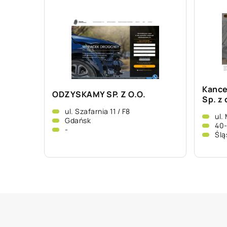
Kance
ODZYSKAMY SP. Z O.O.
Sp. z 
ul. Szafarnia 11 / F8
ul.
Gdańsk
40-
-
Ślą