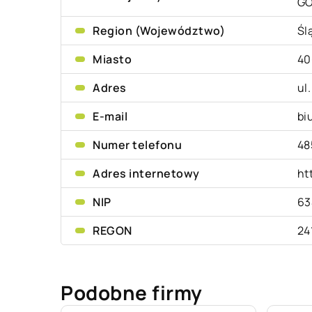
G
Region (Województwo)
Śl
Miasto
40
Adres
ul
E-mail
bi
Numer telefonu
48
Adres internetowy
ht
NIP
63
REGON
24
Podobne firmy