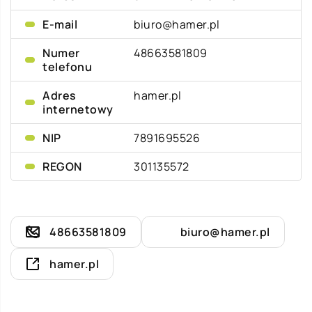
E-mail
biuro@hamer.pl
Numer
48663581809
telefonu
Adres
hamer.pl
internetowy
NIP
7891695526
REGON
301135572
48663581809
biuro@hamer.pl
hamer.pl