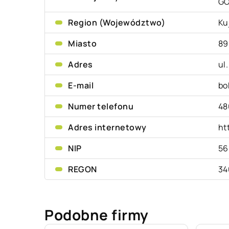
G
Region (Województwo)
Ku
Miasto
89
Adres
ul
E-mail
bo
Numer telefonu
48
Adres internetowy
ht
NIP
56
REGON
34
Podobne firmy