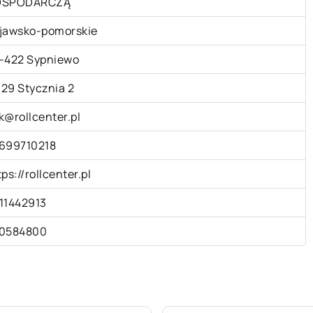
OSPODARCZĄ
jawsko-pomorskie
-422 Sypniewo
. 29 Stycznia 2
k@rollcenter.pl
699710218
tps://rollcenter.pl
11442913
0584800