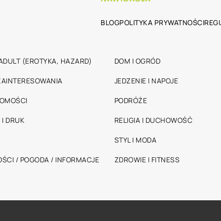
BLOG
POLITYKA PRYWATNOŚCI
REG
ADULT (EROTYKA, HAZARD)
DOM I OGRÓD
 ZAINTERESOWANIA
JEDZENIE I NAPOJE
HOMOŚCI
PODRÓŻE
 I DRUK
RELIGIA I DUCHOWOŚĆ
STYL I MODA
ŚCI / POGODA / INFORMACJE
ZDROWIE I FITNESS