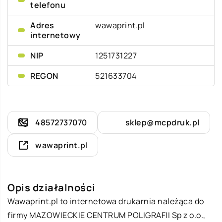
telefonu
Adres
wawaprint.pl
internetowy
NIP
1251731227
REGON
521633704
48572737070
sklep@mcpdruk.pl
wawaprint.pl
Opis działalności
Wawaprint
.pl to internetowa drukarnia należąca do
firmy MAZOWIECKIE CENTRUM POLIGRAFII Sp z o.o.,