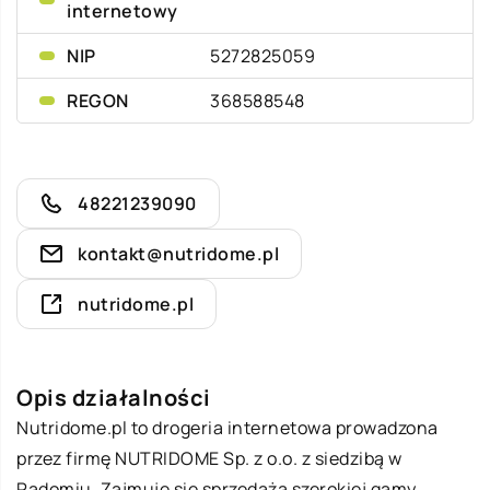
internetowy
NIP
5272825059
REGON
368588548
48221239090
kontakt@nutridome.pl
nutridome.pl
Opis działalności
Nutridome.pl
to drogeria internetowa prowadzona
przez firmę NUTRIDOME Sp. z o.o. z siedzibą w
Radomiu. Zajmuje się sprzedażą szerokiej gamy