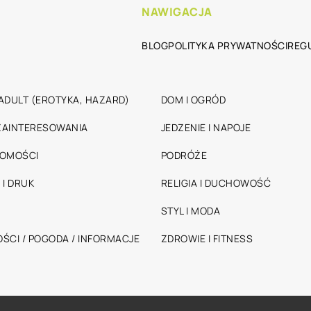
NAWIGACJA
BLOG
POLITYKA PRYWATNOŚCI
REG
ADULT (EROTYKA, HAZARD)
DOM I OGRÓD
 ZAINTERESOWANIA
JEDZENIE I NAPOJE
HOMOŚCI
PODRÓŻE
 I DRUK
RELIGIA I DUCHOWOŚĆ
STYL I MODA
ŚCI / POGODA / INFORMACJE
ZDROWIE I FITNESS