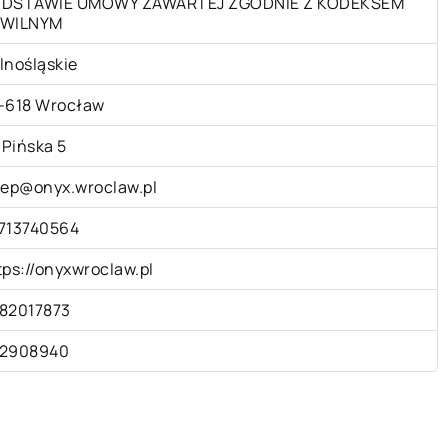
DSTAWIE UMOWY ZAWARTEJ ZGODNIE Z KODEKSEM
WILNYM
lnośląskie
-618 Wrocław
. Pińska 5
lep@onyx.wroclaw.pl
713740564
tps://onyxwroclaw.pl
82017873
2908940