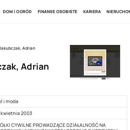
DOM I OGRÓD
FINANSE OSOBISTE
KARIERA
NIERUCHO
 Jakubczak, Adrian
czak, Adrian
yl i moda
 kwietnia 2003
ÓŁKI CYWILNE PROWADZĄCE DZIAŁALNOŚĆ NA