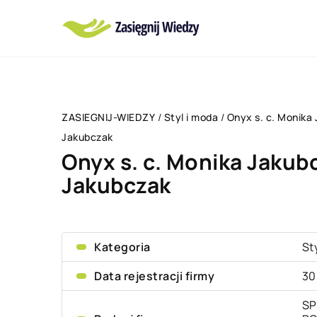
ZASIEGNIJ-WIEDZY
/
Styl i moda
/
Onyx s. c. Monika
Jakubczak
Onyx s. c. Monika Jakub
Jakubczak
Kategoria
St
Data rejestracji firmy
30
SP