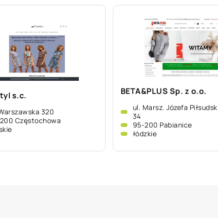
BETA&PLUS Sp. z o.o.
yl s.c.
ul. Marsz. Józefa Piłsudsk
 Warszawska 320
34
-200 Częstochowa
95-200 Pabianice
skie
łódzkie