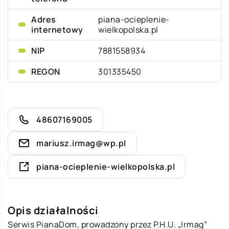
Adres
piana-ocieplenie-
internetowy
wielkopolska.pl
NIP
7881558934
REGON
301335450
48607169005
mariusz.irmag@wp.pl
piana-ocieplenie-wielkopolska.pl
Opis działalności
Serwis PianaDom, prowadzony przez P.H.U. „Irmag”