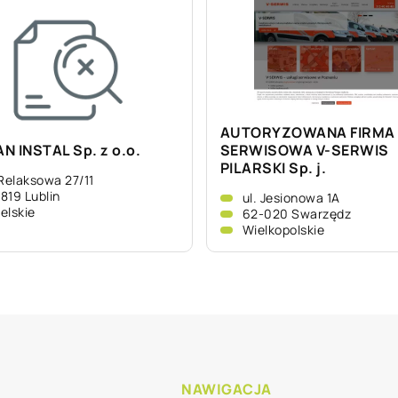
AUTORYZOWANA FIRMA
N INSTAL Sp. z o.o.
SERWISOWA V-SERWIS
PILARSKI Sp. j.
 Relaksowa 27/11
819 Lublin
ul. Jesionowa 1A
elskie
62-020 Swarzędz
Wielkopolskie
NAWIGACJA