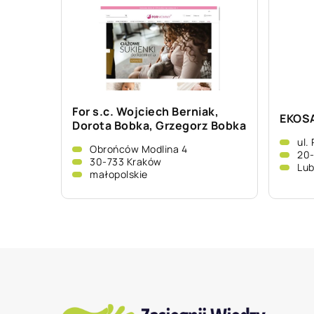
For s.c. Wojciech Berniak,
EKOSA
Dorota Bobka, Grzegorz Bobka
ul.
Obrońców Modlina 4
20-
30-733 Kraków
Lub
małopolskie