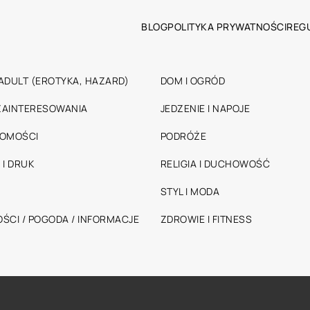
BLOG
POLITYKA PRYWATNOŚCI
REG
ADULT (EROTYKA, HAZARD)
DOM I OGRÓD
 ZAINTERESOWANIA
JEDZENIE I NAPOJE
HOMOŚCI
PODRÓŻE
 I DRUK
RELIGIA I DUCHOWOŚĆ
STYL I MODA
ŚCI / POGODA / INFORMACJE
ZDROWIE I FITNESS