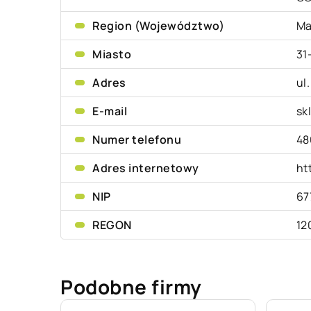
Region (Województwo)
Ma
Miasto
31
Adres
ul
E-mail
sk
Numer telefonu
48
Adres internetowy
ht
NIP
67
REGON
12
Podobne firmy