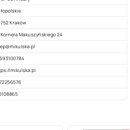
łopolskie
-752 Kraków
. Kornela Makuszyńskiego 24
lep@mikulska.pl
693100784
tps://mikulska.pl
72256576
0108865