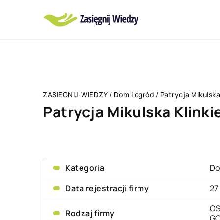
ZASIEGNIJ-WIEDZY
/
Dom i ogród
/
Patrycja Mikulska 
Patrycja Mikulska Klinki
Kategoria
Do
Data rejestracji firmy
27
OS
Rodzaj firmy
G