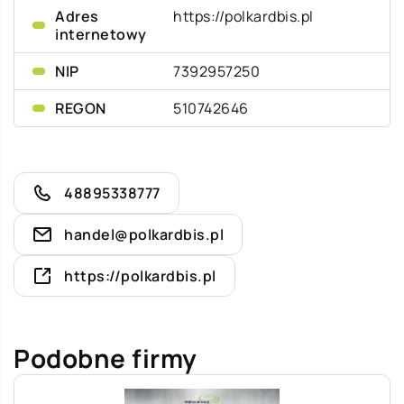
Adres
https://polkardbis.pl
internetowy
NIP
7392957250
REGON
510742646
48895338777
handel@polkardbis.pl
https://polkardbis.pl
Podobne firmy