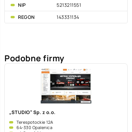
NIP
5213211551
REGON
143331134
Podobne firmy
„STUDIO” Sp. z o.o.
Terespotockie 12A
64-330 Opalenica