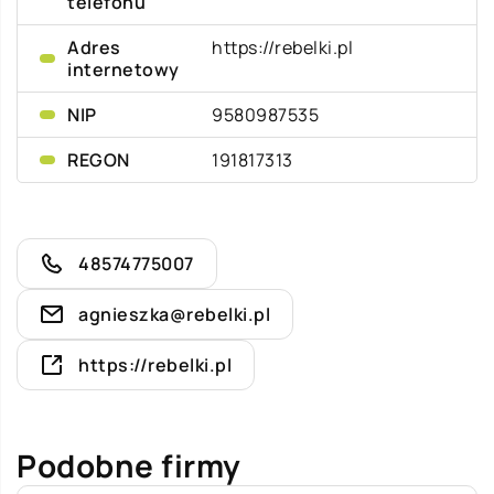
telefonu
Adres
https://rebelki.pl
internetowy
NIP
9580987535
REGON
191817313
48574775007
agnieszka@rebelki.pl
https://rebelki.pl
Podobne firmy