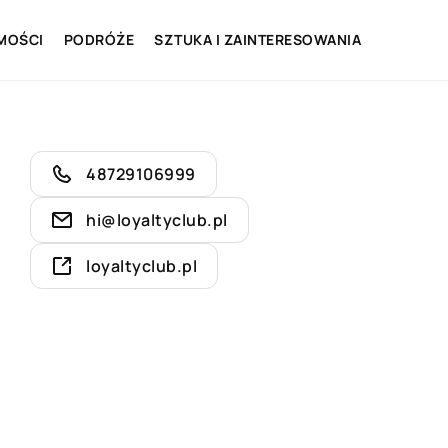
MOŚCI
PODRÓŻE
SZTUKA I ZAINTERESOWANIA
48729106999
hi@loyaltyclub.pl
loyaltyclub.pl