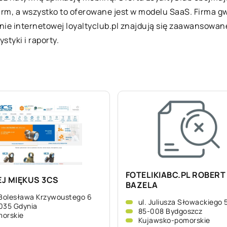
irm, a wszystko to oferowane jest w modelu SaaS. Firma g
ronie internetowej loyaltyclub.pl znajdują się zaawansow
styki i raporty.
FOTELIKIABC.PL ROBERT
J MIĘKUS 3CS
BAZELA
 Bolesława Krzywoustego 6
ul. Juliusza Słowackiego 
035 Gdynia
85-008 Bydgoszcz
orskie
Kujawsko-pomorskie