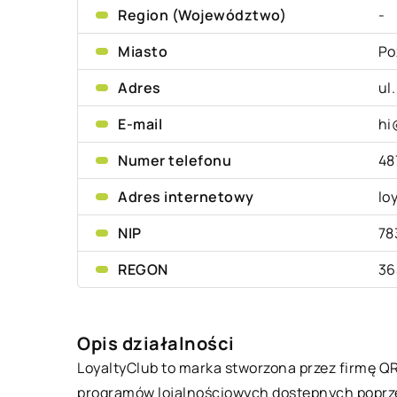
Region (Województwo)
-
Miasto
Po
Adres
ul
E-mail
hi
Numer telefonu
48
Adres internetowy
lo
NIP
78
REGON
36
Opis działalności
LoyaltyClub
to marka stworzona przez firmę QR
programów lojalnościowych dostępnych poprzez