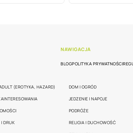
NAWIGACJA
BLOG
POLITYKA PRYWATNOŚCI
REG
ADULT (EROTYKA, HAZARD)
DOM I OGRÓD
 ZAINTERESOWANIA
JEDZENIE I NAPOJE
HOMOŚCI
PODRÓŻE
 I DRUK
RELIGIA I DUCHOWOŚĆ