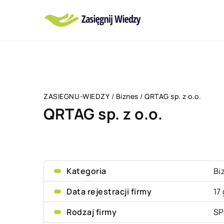
ZASIEGNIJ-WIEDZY
/
Biznes
/
QRTAG sp. z o.o.
QRTAG sp. z o.o.
Kategoria
Bi
Data rejestracji firmy
17
Rodzaj firmy
SP