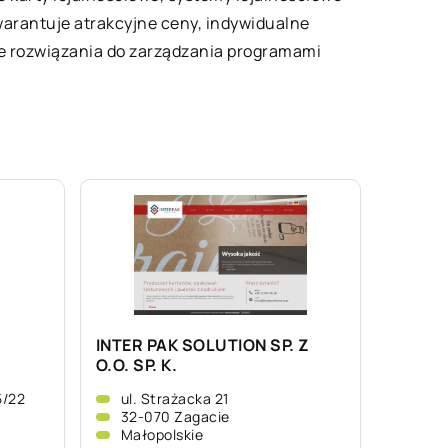
warantuje atrakcyjne ceny, indywidualne
ane rozwiązania do zarządzania programami
INTER PAK SOLUTION SP. Z
O.O. SP. K.
5/22
ul. Strażacka 21
32-070 Zagacie
Małopolskie