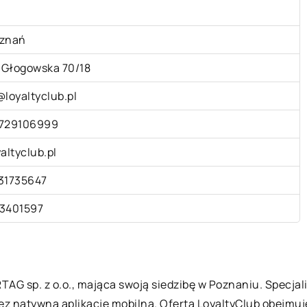
znań
. Głogowska 70/18
@loyaltyclub.pl
729106999
yaltyclub.pl
31735647
3401597
TAG sp. z o.o., mająca swoją siedzibę w Poznaniu. Specja
 natywną aplikację mobilną. Oferta LoyaltyClub obejmuje