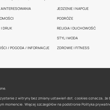
 ZAINTERESOWANIA
JEDZENIE I NAPOJE
HOMOŚCI
PODRÓŻE
 I DRUK
RELIGIA I DUCHOWOŚĆ
STYL I MODA
ŚCI / POGODA / INFORMACJE
ZDROWIE I FITNESS
one.
orzystanie z witryny bez zmiany ustawień dot. cookies oznacza, 
ym momencie. Więcej szczegółów na podstronie
Polityka prywatn