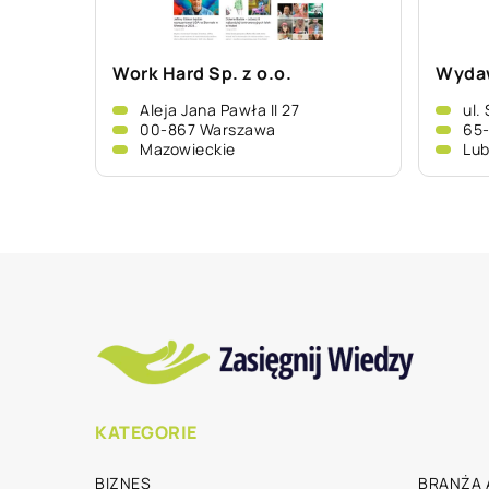
Work Hard Sp. z o.o.
Wydaw
Aleja Jana Pawła II 27
ul.
00-867 Warszawa
65-
Mazowieckie
Lub
KATEGORIE
BIZNES
BRANŻA 