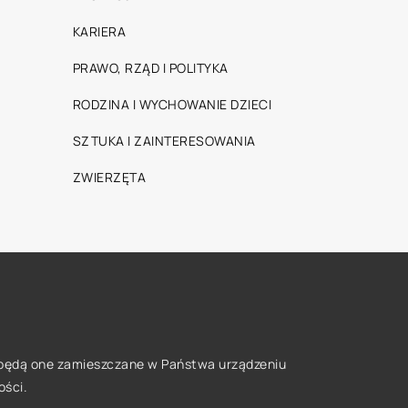
KARIERA
PRAWO, RZĄD I POLITYKA
RODZINA I WYCHOWANIE DZIECI
SZTUKA I ZAINTERESOWANIA
ZWIERZĘTA
że będą one zamieszczane w Państwa urządzeniu
ości
.