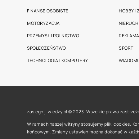
FINANSE OSOBISTE
HOBBY I
MOTORYZACJA
NIERUC
PRZEMYSŁ I ROLNICTWO
REKLAMA
SPOŁECZEŃSTWO
SPORT
TECHNOLOGIA I KOMPUTERY
WIADOMO
zasiegnij-wiedzy.pl © 2023. Wszelkie prawa zastrzeż
W ramach naszej witryny stosujemy pliki cookies. K
końcowym. Zmiany ustawień można dokonać w każd