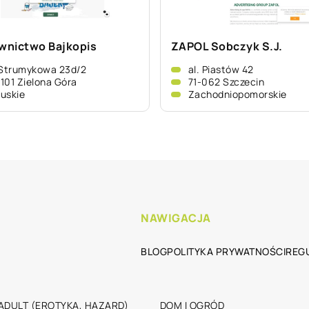
nictwo Bajkopis
ZAPOL Sobczyk S.J.
 Strumykowa 23d/2
al. Piastów 42
101 Zielona Góra
71-062 Szczecin
uskie
Zachodniopomorskie
NAWIGACJA
BLOG
POLITYKA PRYWATNOŚCI
REG
ADULT (EROTYKA, HAZARD)
DOM I OGRÓD