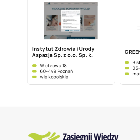
Instytut Zdrowia i Urody
GREEN
Aspazja Sp. z o.o. Sp. k.
Bis
Wichrowa 18
05
60-449 Poznań
ma
wielkopolskie