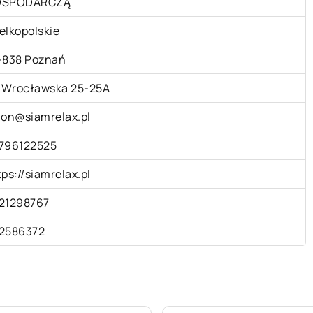
OSPODARCZĄ
elkopolskie
-838 Poznań
. Wrocławska 25-25A
lon@siamrelax.pl
796122525
tps://siamrelax.pl
21298767
2586372