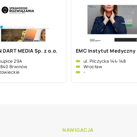
 DART MEDIA Sp. z o.o.
EMC Instytut Medyczny 
kupice 29A
ul. Pilczycka 144-148
-840 Brwinów
Wrocław
zowieckie
-
NAWIGACJA