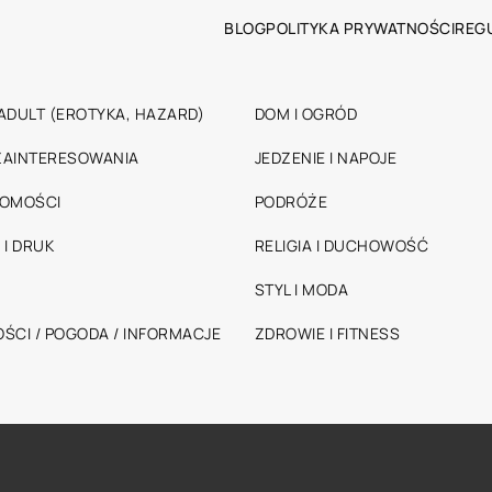
BLOG
POLITYKA PRYWATNOŚCI
REG
ADULT (EROTYKA, HAZARD)
DOM I OGRÓD
 ZAINTERESOWANIA
JEDZENIE I NAPOJE
HOMOŚCI
PODRÓŻE
 I DRUK
RELIGIA I DUCHOWOŚĆ
STYL I MODA
ŚCI / POGODA / INFORMACJE
ZDROWIE I FITNESS