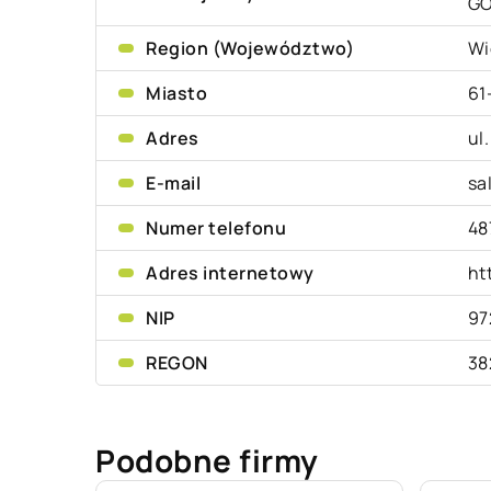
G
Region (Województwo)
Wi
Miasto
61
Adres
ul
E-mail
sa
Numer telefonu
48
Adres internetowy
ht
NIP
97
REGON
38
Podobne firmy