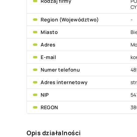
Rodzaj firmy
PO
CY
Region (Województwo)
-
Miasto
Bi
Adres
Mo
E-mail
ko
Numer telefonu
48
Adres internetowy
st
NIP
54
REGON
38
Opis działalności