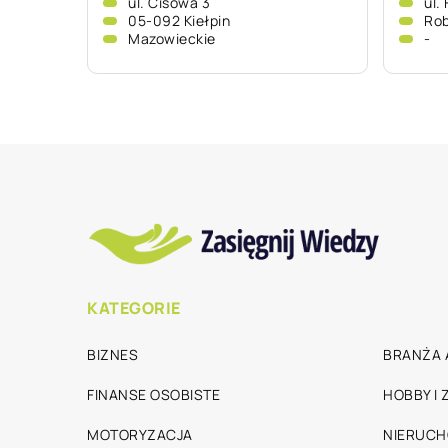
ul. Cisowa 3
ul.
05-092 Kiełpin
Ro
Mazowieckie
-
KATEGORIE
BIZNES
BRANŻA 
FINANSE OSOBISTE
HOBBY I
MOTORYZACJA
NIERUC