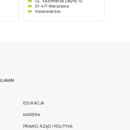
UL. Kazimierza Deyny 10
01-471 Warszawa
mazowieckie
ULAMIN
EDUKACJA
KARIERA
PRAWO, RZĄD I POLITYKA