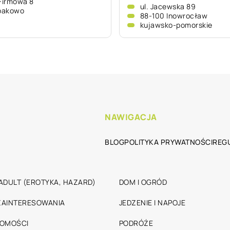
 Firmowa 8
ul. Jacewska 89
bakowo
88-100 Inowrocław
kujawsko-pomorskie
NAWIGACJA
BLOG
POLITYKA PRYWATNOŚCI
REG
ADULT (EROTYKA, HAZARD)
DOM I OGRÓD
 ZAINTERESOWANIA
JEDZENIE I NAPOJE
HOMOŚCI
PODRÓŻE