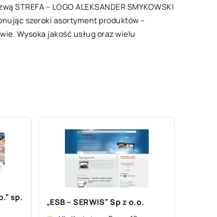
pod nazwą STREFA – LOGO ALEKSANDER SMYKOWSKI
oponując szeroki asortyment produktów –
twie. Wysoka jakość usług oraz wielu
.” sp.
„ESB – SERWIS” Sp z o.o.