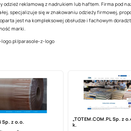
ujący odzież reklamową z nadrukiem lub haftem. Firma 
iałej, specjalizuje się w znakowaniu odzieży firmowej, pr
ść oparta jest na kompleksowej obsłudze i fachowym doradz
ność marki.
a-logo.pl/parasole-z-logo
„TOTEM.COM.PL Sp. z o.o
 Sp. z o.o.
k.