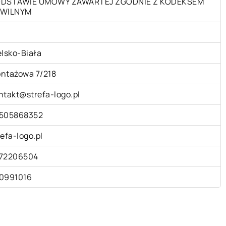
DSTAWIE UMOWY ZAWARTEJ ZGODNIE Z KODEKSEM
WILNYM
elsko-Biała
ntażowa 7/218
ntakt@strefa-logo.pl
505868352
refa-logo.pl
72206504
0991016