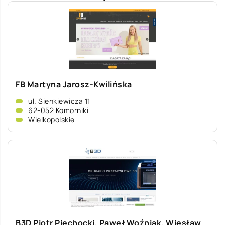
FB Martyna Jarosz-Kwilińska
ul. Sienkiewicza 11
62-052 Komorniki
Wielkopolskie
B3D Piotr Piechocki, Paweł Woźniak, Wiesław