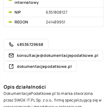
internetowy
NIP
6351808127
REGON
241489951
48536729668
konsultacje@dokumentacjepodatkowe.pl
dokumentacjepodatkowe.pl
Opis działalności
DokumentacjePodatkowe.pl to marka stworzona
przez SWGK IT.PL Sp. z o.o., firmę specjalizującą się w
rozwiązaniach i doradztwie w zakresie cen