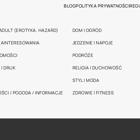
BLOG
POLITYKA PRYWATNOŚCI
REG
ADULT (EROTYKA, HAZARD)
DOM I OGRÓD
 ZAINTERESOWANIA
JEDZENIE I NAPOJE
HOMOŚCI
PODRÓŻE
 I DRUK
RELIGIA I DUCHOWOŚĆ
STYL I MODA
ŚCI / POGODA / INFORMACJE
ZDROWIE I FITNESS