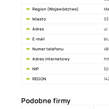
Region (Województwo)
Ma
Miasto
03
Adres
ul
E-mail
bi
Numer telefonu
48
Adres internetowy
ht
NIP
52
REGON
14
Podobne firmy