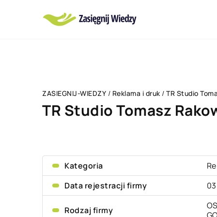
ZASIEGNIJ-WIEDZY
/
Reklama i druk
/
TR Studio Tom
TR Studio Tomasz Rako
Kategoria
Re
Data rejestracji firmy
03
OS
Rodzaj firmy
G