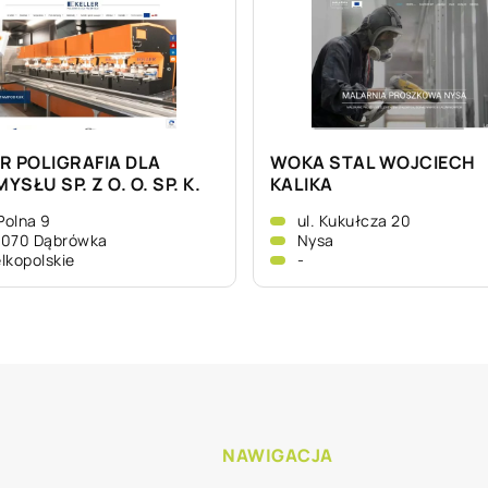
R POLIGRAFIA DLA
WOKA STAL WOJCIECH
YSŁU SP. Z O. O. SP. K.
KALIKA
 Polna 9
ul. Kukułcza 20
-070 Dąbrówka
Nysa
lkopolskie
-
NAWIGACJA