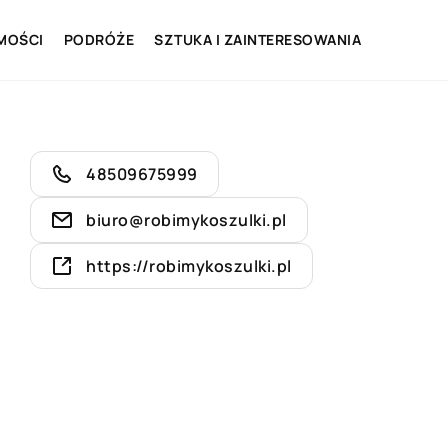
MOŚCI
PODRÓŻE
SZTUKA I ZAINTERESOWANIA
48509675999
biuro@robimykoszulki.pl
https://robimykoszulki.pl