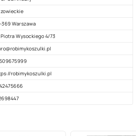
zowieckie
-369 Warszawa
. Piotra Wysockiego 4/73
uro@robimykoszulki.pl
509675999
tps://robimykoszulki.pl
42475666
2698447