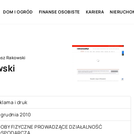
DOM I OGRÓD
FINANSE OSOBISTE
KARIERA
NIERUCHO
asz Rakowski
wski
klama i druk
 grudnia 2010
OBY FIZYCZNE PROWADZĄCE DZIAŁALNOŚĆ
OSPODARCZĄ