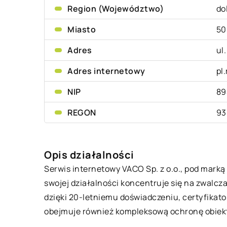
Region (Województwo)
do
Miasto
50
Adres
ul
Adres internetowy
pl
NIP
89
REGON
93
Opis działalności
Serwis internetowy VACO Sp. z o.o., pod marką r
swojej działalności koncentruje się na zwalc
dzięki 20-letniemu doświadczeniu, certyfika
obejmuje również kompleksową ochronę obiekt