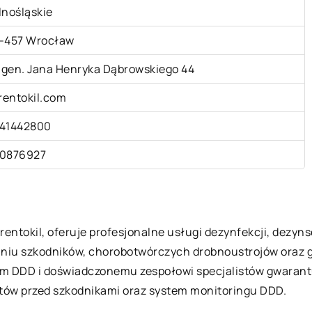
lnośląskie
-457 Wrocław
. gen. Jana Henryka Dąbrowskiego 44
.rentokil.com
41442800
0876927
entokil, oferuje profesjonalne usługi dezynfekcji, dezynsek
zaniu szkodników, chorobotwórczych drobnoustrojów oraz 
tom DDD i doświadczonemu zespołowi specjalistów gwarant
ów przed szkodnikami oraz system monitoringu DDD.