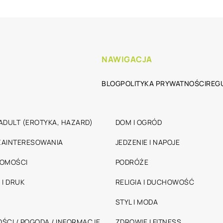
NAWIGACJA
BLOG
POLITYKA PRYWATNOŚCI
REG
ADULT (EROTYKA, HAZARD)
DOM I OGRÓD
 ZAINTERESOWANIA
JEDZENIE I NAPOJE
HOMOŚCI
PODRÓŻE
 I DRUK
RELIGIA I DUCHOWOŚĆ
STYL I MODA
ŚCI / POGODA / INFORMACJE
ZDROWIE I FITNESS