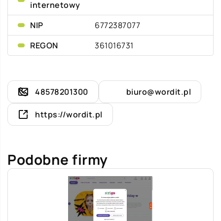
internetowy
NIP
6772387077
REGON
361016731
48578201300
biuro@wordit.pl
https://wordit.pl
Podobne firmy