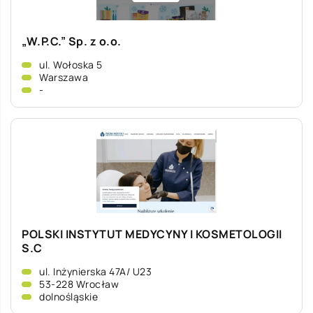
„W.P.C.” Sp. z o.o.
ul. Wołoska 5
Warszawa
-
POLSKI INSTYTUT MEDYCYNY I KOSMETOLOGII
S.C
ul. Inżynierska 47A/ U23
53-228 Wrocław
dolnośląskie