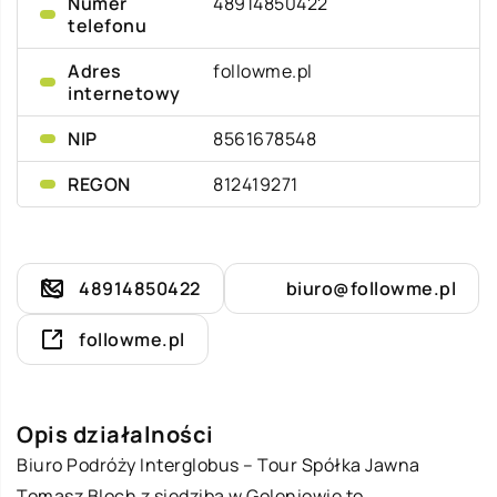
Numer
48914850422
telefonu
Adres
followme.pl
internetowy
NIP
8561678548
REGON
812419271
48914850422
biuro@followme.pl
followme.pl
Opis działalności
Biuro Podróży Interglobus – Tour Spółka Jawna
Tomasz Bloch z siedzibą w Goleniowie to