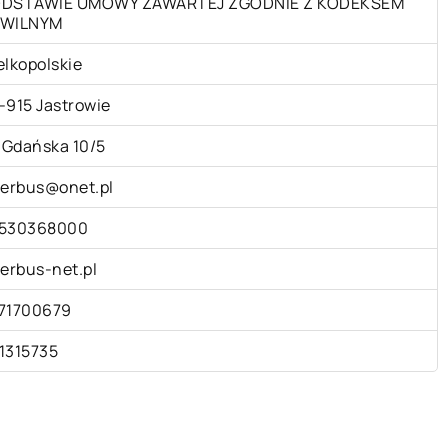
DSTAWIE UMOWY ZAWARTEJ ZGODNIE Z KODEKSEM
WILNYM
elkopolskie
-915 Jastrowie
. Gdańska 10/5
terbus@onet.pl
530368000
terbus-net.pl
71700679
1315735