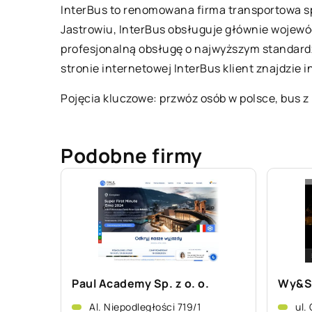
InterBus to renomowana firma transportowa spec
Jastrowiu, InterBus obsługuje głównie wojewó
profesjonalną obsługę o najwyższym standardz
stronie internetowej InterBus klient znajdzi
Pojęcia kluczowe: przwóz osób w polsce, bus z 
Podobne firmy
Paul Academy Sp. z o. o.
Wy&S
Al. Niepodległości 719/1
ul.