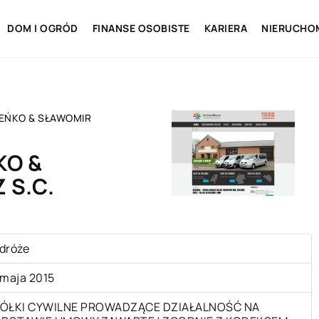
DOM I OGRÓD
FINANSE OSOBISTE
KARIERA
NIERUCHO
IEŃKO & SŁAWOMIR
KO &
 S.C.
dróże
 maja 2015
ÓŁKI CYWILNE PROWADZĄCE DZIAŁALNOŚĆ NA