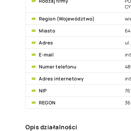
Rodzaj firmy
PO
CY
Region (Województwo)
wi
Miasto
64
Adres
ul
E-mail
in
Numer telefonu
48
Adres internetowy
in
NIP
76
REGON
36
Opis działalności