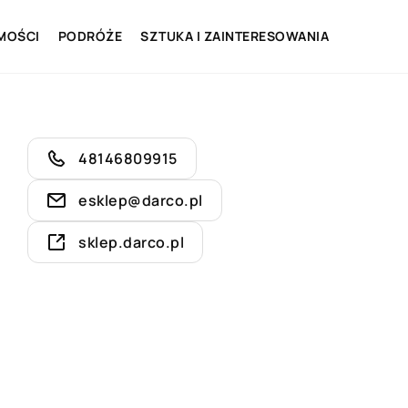
MOŚCI
PODRÓŻE
SZTUKA I ZAINTERESOWANIA
48146809915
esklep@darco.pl
sklep.darco.pl