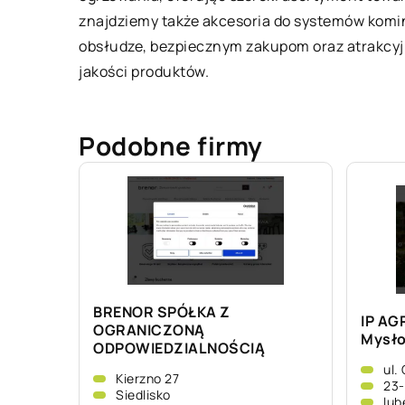
znajdziemy także akcesoria do systemów komino
obsłudze, bezpiecznym zakupom oraz atrakcyj
jakości produktów.
Podobne firmy
BRENOR SPÓŁKA Z
IP AG
OGRANICZONĄ
Mysło
ODPOWIEDZIALNOŚCIĄ
ul.
Kierzno 27
23-
Siedlisko
lub