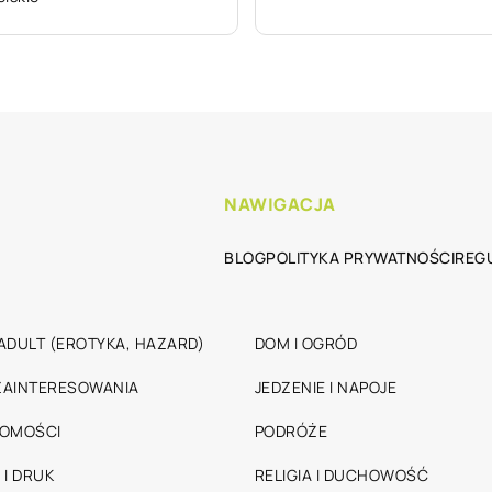
NAWIGACJA
BLOG
POLITYKA PRYWATNOŚCI
REG
ADULT (EROTYKA, HAZARD)
DOM I OGRÓD
 ZAINTERESOWANIA
JEDZENIE I NAPOJE
HOMOŚCI
PODRÓŻE
 I DRUK
RELIGIA I DUCHOWOŚĆ