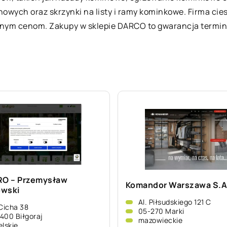
wych oraz skrzynki na listy i ramy kominkowe. Firma cies
nym cenom. Zakupy w sklepie DARCO to gwarancja termino
RO – Przemysław
Komandor Warszawa S.A
wski
Al. Piłsudskiego 121 C
 Cicha 38
05-270 Marki
400 Biłgoraj
mazowieckie
elskie