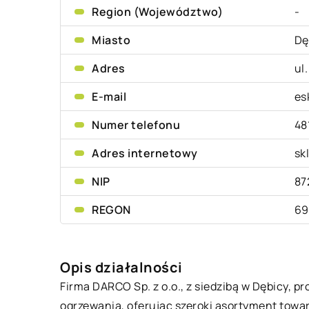
Region (Województwo)
-
Miasto
Dę
Adres
ul
E-mail
es
Numer telefonu
48
Adres internetowy
sk
NIP
87
REGON
69
Opis działalności
Firma DARCO Sp. z o.o., z siedzibą w Dębicy, p
ogrzewania, oferując szeroki asortyment towa