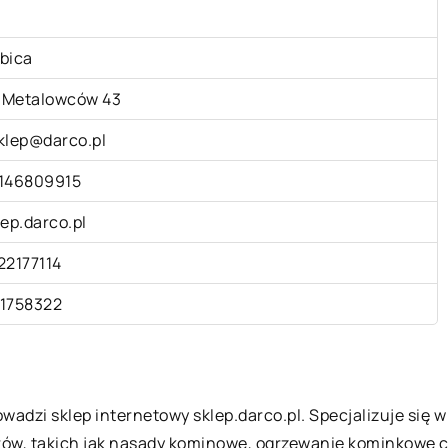
bica
. Metalowców 43
klep@darco.pl
146809915
lep.darco.pl
22177114
1758322
rowadzi sklep internetowy
sklep.darco.pl
. Specjalizuje się 
rów, takich jak nasady kominowe, ogrzewanie kominkowe 