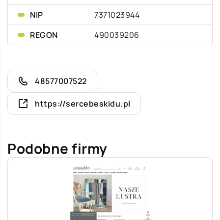
NIP
7371023944
REGON
490039206
48577007522
https://sercebeskidu.pl
Podobne firmy